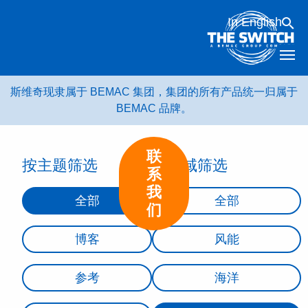
跳
In English
转
到
内
容
斯维奇现隶属于 BEMAC 集团，集团的所有产品统一归属于
BEMAC 品牌。
联
按主题筛选
按领域筛选
系
我
全部
全部
们
博客
风能
参考
海洋