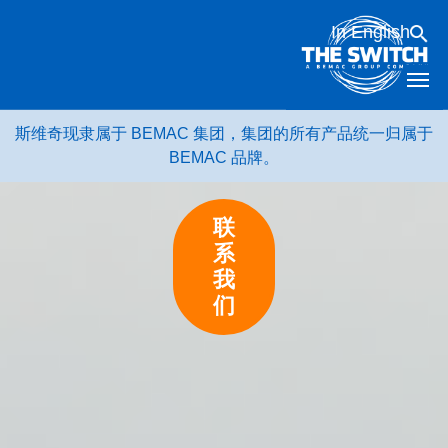
跳
In English
转
到
内
容
斯维奇现隶属于 BEMAC 集团，集团的所有产品统一归属于
BEMAC 品牌。
联
系
我
们