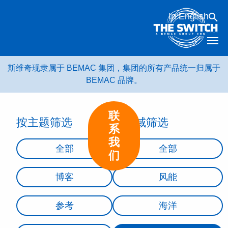
跳
In English
转
到
内
容
斯维奇现隶属于 BEMAC 集团，集团的所有产品统一归属于
BEMAC 品牌。
联
按主题筛选
按领域筛选
系
我
全部
全部
们
博客
风能
参考
海洋