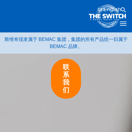
跳
In English
转
到
内
容
斯维奇现隶属于 BEMAC 集团，集团的所有产品统一归属于
BEMAC 品牌。
联
系
我
们