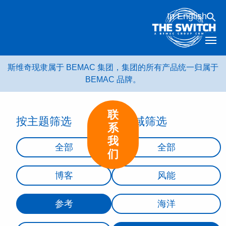
跳
In English
转
到
内
容
斯维奇现隶属于 BEMAC 集团，集团的所有产品统一归属于
BEMAC 品牌。
联
按主题筛选
按领域筛选
系
我
全部
全部
们
博客
风能
参考
海洋