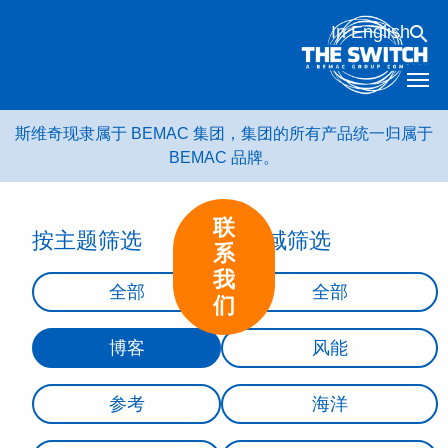
跳
In English
转
到
内
容
斯维奇现隶属于 BEMAC 集团，集团的所有产品统一归属于
BEMAC 品牌。
联
按主题筛选
按领域筛选
系
我
全部
全部
们
博客
风能
参考
海洋