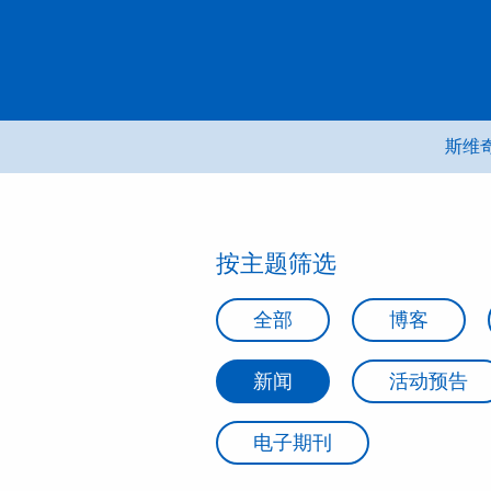
跳
转
到
内
容
斯维奇
按主题筛选
全部
博客
新闻
活动预告
电子期刊