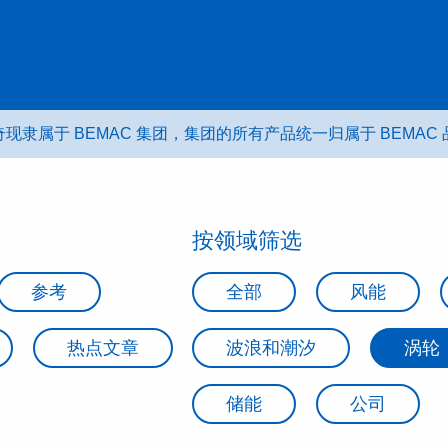
现隶属于 BEMAC 集团，集团的所有产品统一归属于 BEMAC
按领域筛选
参考
全部
风能
热点文章
波浪和潮汐
涡轮
储能
公司