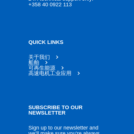
+358 40 0922 113
QUICK LINKS
关于我们
船舶
可再生能源
高速电机工业应用
SUBSCRIBE TO OUR
NEWSLETTER
Sign up to our newsletter and
we’ll make sure you’re always