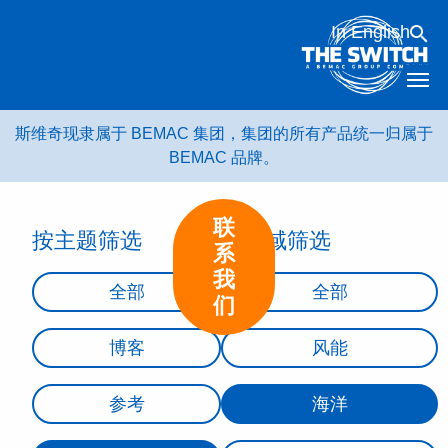
跳
In English
转
到
内
容
斯维奇现隶属于 BEMAC 集团，集团的所有产品统一归属于
BEMAC 品牌。
联
按主题筛选
按领域筛选
系
我
全部
全部
们
博客
风能
参考
海洋