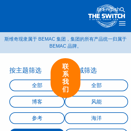
跳
In English
转
到
内
容
斯维奇现隶属于 BEMAC 集团，集团的所有产品统一归属于
BEMAC 品牌。
联
按主题筛选
按领域筛选
系
我
全部
全部
们
博客
风能
参考
海洋