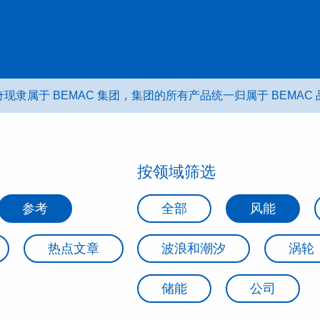
现隶属于 BEMAC 集团，集团的所有产品统一归属于 BEMAC
按领域筛选
参考
全部
风能
热点文章
波浪和潮汐
涡轮
储能
公司