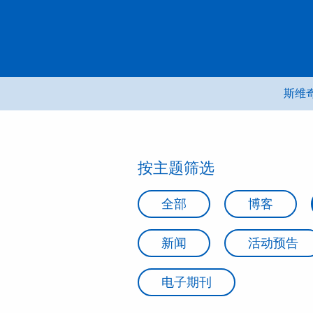
跳
转
到
内
容
斯维奇
按主题筛选
全部
博客
新闻
活动预告
电子期刊