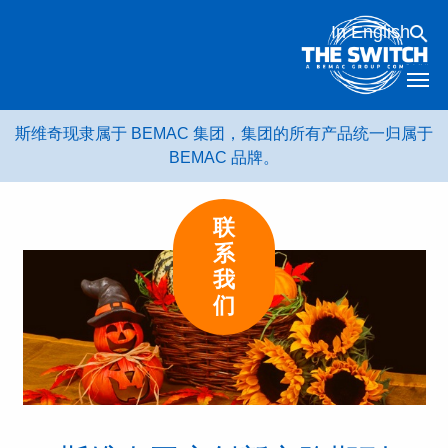
跳
In English
转
到
内
容
斯维奇现隶属于 BEMAC 集团，集团的所有产品统一归属于
BEMAC 品牌。
联
系
我
们