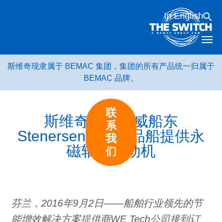
跳
In English
转
到
内
容
斯维奇现隶属于 BEMAC 集团，集团的所有产品统一归属于
BEMAC 品牌。
联
斯维奇将为挪威船东
系
Stenersen的化学品船提供永
我
磁轴带发动机
们
芬兰，2016年9月2日——船舶行业领先的节
能增效解决方案提供商WE Tech公司接到订