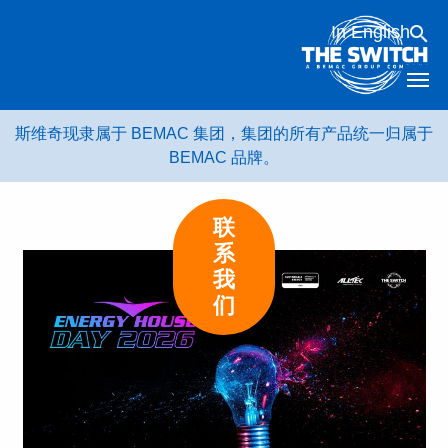
跳
In English
转
到
内
容
斯维奇现隶属于 BEMAC 集团，集团的所有产品统一归属于
BEMAC 品牌。
联
系
我
们