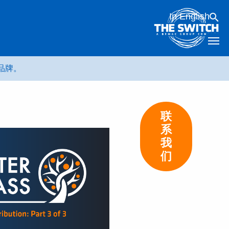
In English
 品牌。
联
系
我
们