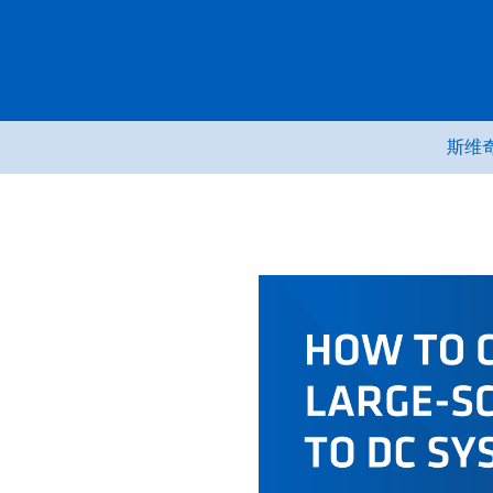
跳
转
到
内
容
斯维奇