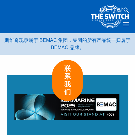
跳
In English
转
到
内
容
斯维奇现隶属于 BEMAC 集团，集团的所有产品统一归属于
BEMAC 品牌。
联
系
我
们