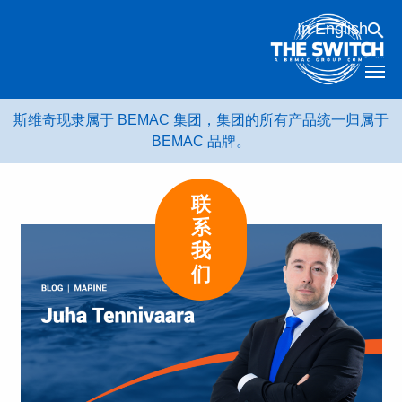
跳
In English
转
到
内
容
斯维奇现隶属于 BEMAC 集团，集团的所有产品统一归属于
BEMAC 品牌。
联
系
我
们