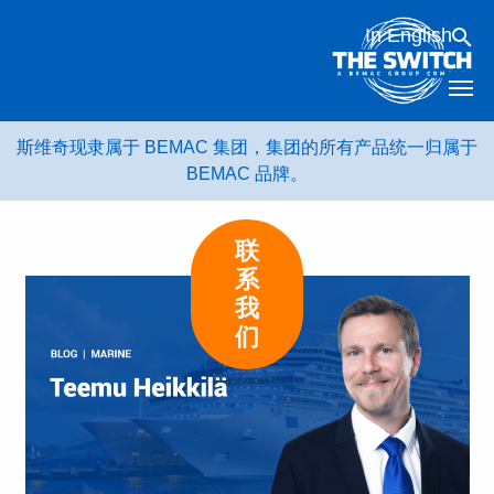
跳
In English
转
到
内
容
斯维奇现隶属于 BEMAC 集团，集团的所有产品统一归属于
BEMAC 品牌。
联
系
我
们